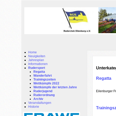
Home
Neuigkeiten
Jahresplan
Informationen
Unterkate
Rudersport
Regatta
Wanderfahrt
Regatta
Trainingszeiten
Wettkämpfe 2022
Wettkämpfe der letzten Jahre
Eilenburger F
Ruderjugend
Ruderordnung
Archiv
Veranstaltungen
Historie
Trainings