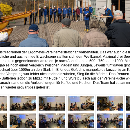
ist traditionell der Ergometer-Vereinsmeisterschaft vorbehalten. Das war auch diesm
dliche und auch einige Erwachsene stellten sich dem Wettkampf. Maximal drei Spo
n direkt gegeneinander antreten, je nach Alter über die 500-, 750- oder 1000- Met
ab es noch einen Vergleich zwischen Mädeln und Jungen. Jeweils fünf davon gin
chsel über 1500m an den Start. Im Eifer des Gefechts mangelte es kurzzeitig an K
sche Vorsprung war leider nicht mehr einzuholen, Sieg für die Mädels! Das Rennen
ie Batterien jedoch zu Mittag mit Nudeln und Wurstgulasch aus der Vereinsküche w
anach starteten die Vorbereitungen für Kaffee und Kuchen. Das Team hat zusamm
en wieder großartiges geleistet.