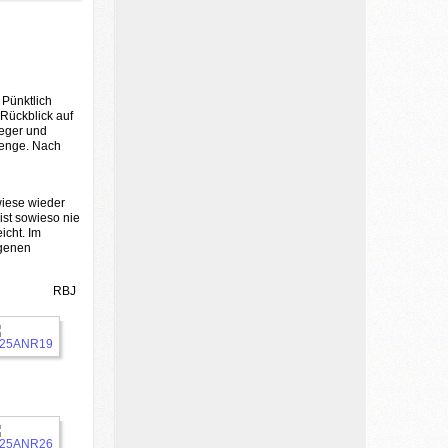
 Pünktlich
Rückblick auf
ieger und
lenge. Nach
wiese wieder
st sowieso nie
icht. Im
ngenen
RBJ