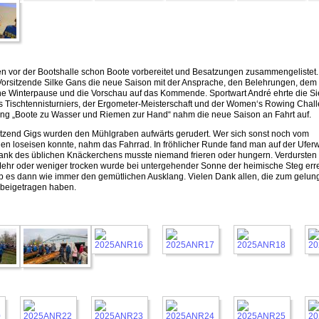
n vor der Bootshalle schon Boote vorbereitet und Besatzungen zusammengelistet.
Vorsitzende Silke Gans die neue Saison mit der Ansprache, den Belehrungen, dem 
e Winterpause und die Vorschau auf das Kommende. Sportwart André ehrte die S
es Tischtennisturniers, der Ergometer-Meisterschaft und der Women‘s Rowing Chal
ung „Boote zu Wasser und Riemen zur Hand“ nahm die neue Saison an Fahrt auf.
tzend Gigs wurden den Mühlgraben aufwärts gerudert. Wer sich sonst noch vom
en loseisen konnte, nahm das Fahrrad. In fröhlicher Runde fand man auf der Ufer
k des üblichen Knäckerchens musste niemand frieren oder hungern. Verdursten i
Mehr oder weniger trocken wurde bei untergehender Sonne der heimische Steg erre
 es dann wie immer den gemütlichen Ausklang. Vielen Dank allen, die zum gelu
 beigetragen haben.