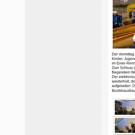
Der Vormittag 
Kinder, Jugen
im Einer-Renne
Zum Schluss g
fliegendem We
Der elektroni
wiederholt, d
aufgeladen. D
Bootshausfrau