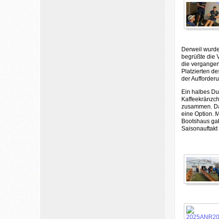
Derweil wurde
begrüßte die 
die vergangen
Platzierten d
der Aufforder
Ein halbes Du
Kaffeekränzch
zusammen. Dan
eine Option. 
Bootshaus gab
Saisonauftakt