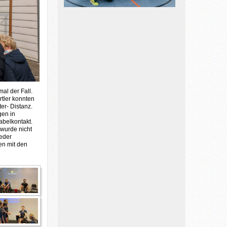
al der Fall.
rtler konnten
er- Distanz.
gen in
abelkontakt.
 wurde nicht
ieder
en mit den