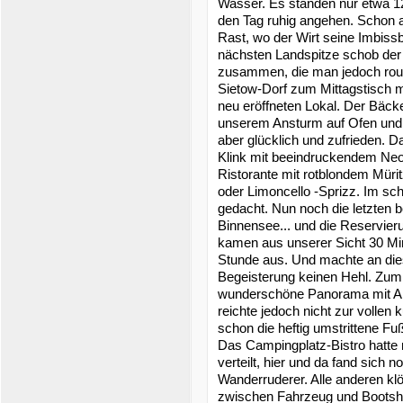
Wasser. Es standen nur etwa 12
den Tag ruhig angehen. Schon 
Rast, wo der Wirt seine Imbissb
nächsten Landspitze schob de
zusammen, die man jedoch routi
Sietow-Dorf zum Mittagstisch 
neu eröffneten Lokal. Der Bäcke
unserem Ansturm auf Ofen und
aber glücklich und zufrieden. D
Klink mit beeindruckendem Neo
Ristorante mit rotblondem Mür
oder Limoncello -Sprizz. Im scha
gedacht. Nun noch die letzten 
Binnensee... und die Reservier
kamen aus unserer Sicht 30 Min
Stunde aus. Und machte an di
Begeisterung keinen Hehl. Zumi
wunderschöne Panorama mit Ab
reichte jedoch nicht zur vollen 
schon die heftig umstrittene F
Das Campingplatz-Bistro hatte 
verteilt, hier und da fand sich 
Wanderruderer. Alle anderen kl
zwischen Fahrzeug und Bootshä